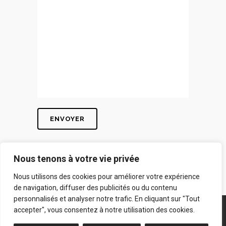
Nous tenons à votre vie privée
Nous utilisons des cookies pour améliorer votre expérience
de navigation, diffuser des publicités ou du contenu
personnalisés et analyser notre trafic. En cliquant sur "Tout
SD STORE S.A | RUE DU WAINAGE 207 - 6220 LAMBUSART
accepter", vous consentez à notre utilisation des cookies.
| E-MAIL :
INFO@SUN7PRESSE.BE
| TVA : BE0862.527.166 |