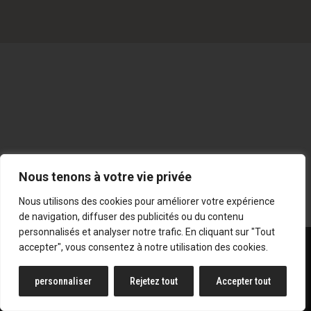
Nous tenons à votre vie privée
Nous utilisons des cookies pour améliorer votre expérience
de navigation, diffuser des publicités ou du contenu
personnalisés et analyser notre trafic. En cliquant sur "Tout
SD STORE S.A | RUE DU WAINAGE 207 - 6220 LAMBUSART
accepter", vous consentez à notre utilisation des cookies.
| E-MAIL :
INFO@SUN7PRESSE.BE
| TVA : BE0862.527.166 |
POLITIQUE DE CONFIDENTIALITÉ
|
MENTIONS LÉGALES
personnaliser
Rejetez tout
Accepter tout
- TOUS DROITS RÉSERVÉS -