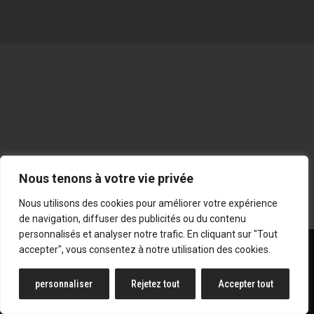
Nous tenons à votre vie privée
Nous utilisons des cookies pour améliorer votre expérience
de navigation, diffuser des publicités ou du contenu
personnalisés et analyser notre trafic. En cliquant sur "Tout
SD STORE S.A | RUE DU WAINAGE 207 - 6220 LAMBUSART
accepter", vous consentez à notre utilisation des cookies.
| E-MAIL :
INFO@SUN7PRESSE.BE
| TVA : BE0862.527.166 |
POLITIQUE DE CONFIDENTIALITÉ
|
MENTIONS LÉGALES
personnaliser
Rejetez tout
Accepter tout
- TOUS DROITS RÉSERVÉS -